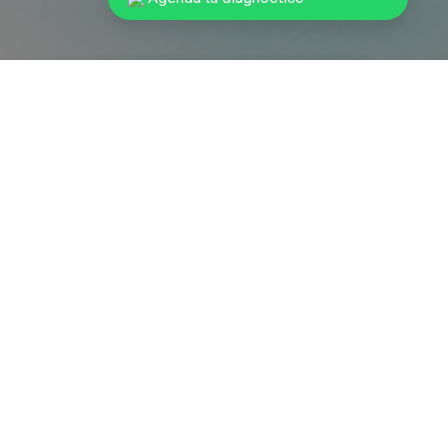
Actúan directamente sobre el
tabique fibrótico, mejorando el
aspecto y la funcionalidad del
paciente.
Diseñada para tratar
cicatrices y la fibrosis post-
operatoria.
¿Cómo actúan las enzimas?
La eficacia en este tratamiento
se debe a sus revolucionarios
ingredientes: las enzimas bio-
activas. En dicho cocktail se
destaca la Lipasa, ingrediente
estrella formulada en una base
de ácido hialurónico, con un
potente efecto lipolítico, por lo
que moviliza la grasa localizada
en poco tiempo. Su eficacia y